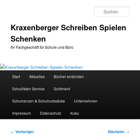
Zum
primären
Such
Inhalt
springen
Kraxenberger Schreiben Spielen
Schenken
Ihr Fachgeschäft für Schule und Büro
Hauptmenü
Start
Aktuelles
Bücher einbinden
Schullisten Service
Sortiment
Schulranzen & Schulrucksäcke
Unternehmen
Impressum
Datenschutz
Kuku
Beitragsnavigation
←
Vorheriger
Nächster
→