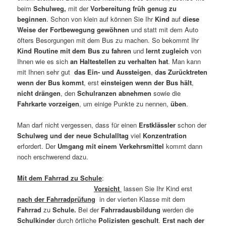
beim
Schulweg,
mit der
Vorbereitung früh genug zu
beginnen
. Schon von klein auf können Sie Ihr
Kind
auf
diese
Weise der Fortbewegung gewöhnen
und statt mit dem Auto
öfters Besorgungen mit dem Bus zu machen. So bekommt Ihr
Kind Routine mit dem Bus zu fahren
und
lernt zugleich
von
Ihnen wie es sich
an Haltestellen zu verhalten hat
. Man kann
mit Ihnen sehr gut
das Ein- und Aussteigen
,
das Zurücktreten
wenn der
Bus kommt
, erst
einsteigen wenn der Bus hält
,
nicht drängen
, den
Schulranzen
abnehmen
sowie die
Fahrkarte vorzeigen
, um einige Punkte zu nennen,
üben
.
Man darf nicht vergessen, dass für einen
Erstklässler
schon der
Schulweg und der neue Schulalltag
viel
Konzentration
erfordert. Der
Umgang mit einem
Verkehrsmittel
kommt dann
noch erschwerend dazu.
Mit dem Fahrrad zu Schule
:
Vorsicht
lassen Sie Ihr Kind erst
nach der Fahrradprüfung
in der vierten Klasse mit dem
Fahrrad
zu
Schule.
Bei der
Fahrradausbildung
werden die
Schulkinder
durch örtliche
Polizisten geschult
.
Erst nach der