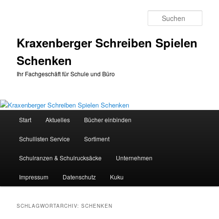
Zum
Zum
primären
sekundären
Such
Inhalt
Inhalt
springen
springen
Kraxenberger Schreiben Spielen
Schenken
Ihr Fachgeschäft für Schule und Büro
Hauptmenü
Start
Aktuelles
Bücher einbinden
Schullisten Service
Sortiment
Schulranzen & Schulrucksäcke
Unternehmen
Impressum
Datenschutz
Kuku
SCHLAGWORTARCHIV:
SCHENKEN