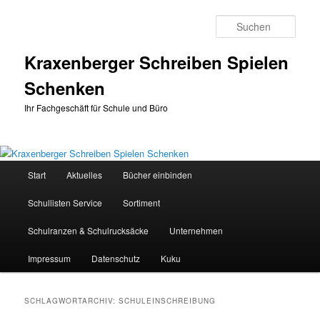
Zum
Zum
primären
sekundären
Such
Inhalt
Inhalt
springen
springen
Kraxenberger Schreiben Spielen
Schenken
Ihr Fachgeschäft für Schule und Büro
Hauptmenü
Start
Aktuelles
Bücher einbinden
Schullisten Service
Sortiment
Schulranzen & Schulrucksäcke
Unternehmen
Impressum
Datenschutz
Kuku
SCHLAGWORTARCHIV:
SCHULEINSCHREIBUNG