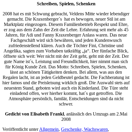
Schreiben, Spielen, Schenken
2008 hat es mit Schwung gebracht, Veldens Mitte wieder lebendiger
gemacht. Die Kraxenberger´s hat es bewogen, neuer Stil ist am
Marktplatz eingezogen. Diesem Familienbetrieb Respekt und Ehre,
er zog aus dem Zahn der Zeit die Lehre. Erfahrung seit mehr als 45
Jahren, für Adi und Fanny Kraxenberger Anlass waren. Das neue
Fachgeschäft wird sich bewähren, und jeden Kundenwusch
zufriedenstellend klären. Auch die Töchter Fini, Christine und
Angelika, sagten zum Vorhaben tatkräftig „ja“. Der fünfache Blick,
öffnete sich weit: Wer nicht mit der Zeit geht, geht mit der Zeit. Der
gute Name ist´s, Leistung und Freundlichkeit, hier nimmt man sich
für König Kunde Zeit. Das Motto: Schreiben, Spielen, Schenken,
lässt an schönen Tätigkeiten denken. Bei allem, was aus den
Regalen lacht, ist an jeden Geldbeutel gedacht. Die Fachberatung ist
hier famos und die Preisleisung wirklich groß. Die Auswahl stets auf
neuestem Stand, geboten wird auch ein Kinderland. Die Türe steht
einladend offen, wer hierher kommt, hat`s gut getroffen. Die
Atmosphäre persönlich, familär, Entscheidungen sind da nicht
schwer.
Gedicht von Elisabeth Frankl
, anlässlich des Umzugs am 2.Mai
2008
Veröffentlicht unter
Allgemein
,
Geschenke, Wachswaren
,