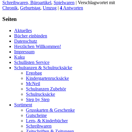
Schreibwaren, Büroartikel
,
Spielwaren
|
Verschlagwortet mit
Chronik
,
Geburtstag
,
Umzug
|
4
Antworten
Seiten
Aktuelles
Bücher einbinden
Datenschutz
Herzlichen Willkommen!
Impressum
Kuku
Schullisten Service
Schulranzen & Schulrucksäcke
Ergobag
Kindergartenrucksäcke
McNeil
Schulranzen Zubehör
Schulrucksäcke
Step by Step
Sortiment
Grusskarten & Geschenke
Gutscheine
Lern- & Kinderbücher
Schreibwaren
Zeitschriften & Zeitungen