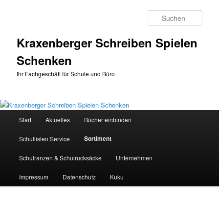
Zum
primären
Such
Inhalt
springen
Kraxenberger Schreiben Spielen
Schenken
Ihr Fachgeschäft für Schule und Büro
Hauptmenü
Start
Aktuelles
Bücher einbinden
Sortiment
Schullisten Service
Schulranzen & Schulrucksäcke
Unternehmen
Impressum
Datenschutz
Kuku