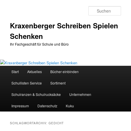
Zum
Zum
primären
sekundären
Such
Inhalt
Inhalt
springen
springen
Kraxenberger Schreiben Spielen
Schenken
Ihr Fachgeschäft für Schule und Büro
Hauptmenü
Start
Aktuelles
Bücher einbinden
Schullisten Service
Sortiment
Schulranzen & Schulrucksäcke
Unternehmen
Impressum
Datenschutz
Kuku
SCHLAGWORTARCHIV:
GEDICHT