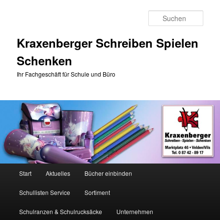
Zum
Zum
primären
sekundären
Such
Inhalt
Inhalt
springen
springen
Kraxenberger Schreiben Spielen
Schenken
Ihr Fachgeschäft für Schule und Büro
Hauptmenü
Start
Aktuelles
Bücher einbinden
Schullisten Service
Sortiment
Schulranzen & Schulrucksäcke
Unternehmen