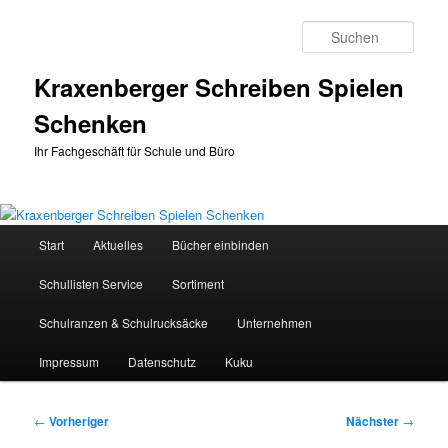
Zum
primären
Such
Inhalt
springen
Kraxenberger Schreiben Spielen
Schenken
Ihr Fachgeschäft für Schule und Büro
Hauptmenü
Start
Aktuelles
Bücher einbinden
Schullisten Service
Sortiment
Schulranzen & Schulrucksäcke
Unternehmen
Impressum
Datenschutz
Kuku
Beitragsnavigation
←
Vorheriger
Nächster
→