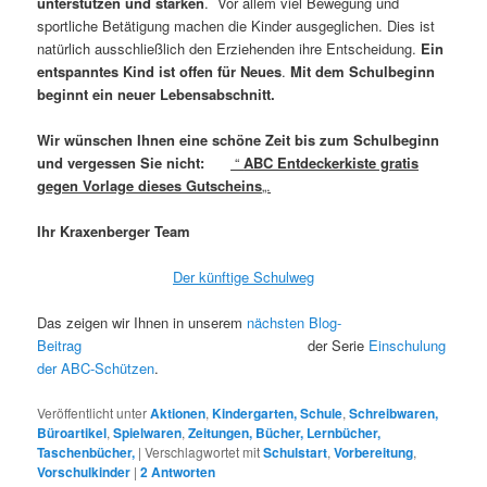
unterstützen und stärken
. Vor allem viel Bewegung und
sportliche Betätigung machen die Kinder ausgeglichen. Dies ist
natürlich ausschließlich den Erziehenden ihre Entscheidung.
Ein
entspanntes Kind ist offen für Neues
.
Mit dem Schulbeginn
beginnt ein neuer Lebensabschnitt.
Wir wünschen Ihnen eine schöne Zeit bis zum Schulbeginn
und vergessen Sie nicht:
“
ABC Entdeckerkiste gratis
gegen Vorlage dieses Gutscheins
„.
Ihr Kraxenberger Team
Der künftige Schulweg
Das zeigen wir Ihnen in unserem
nächsten Blog-
Beitrag
der Serie
Einschulung
der ABC-Schützen
.
Veröffentlicht unter
Aktionen
,
Kindergarten, Schule
,
Schreibwaren,
Büroartikel
,
Spielwaren
,
Zeitungen, Bücher, Lernbücher,
Taschenbücher,
|
Verschlagwortet mit
Schulstart
,
Vorbereitung
,
Vorschulkinder
|
2
Antworten