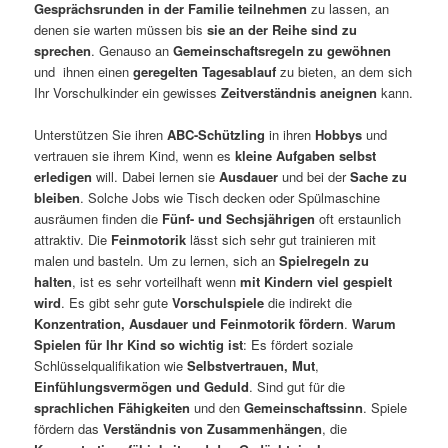
Gesprächsrunden in der Familie teilnehmen
zu lassen, an
denen sie warten müssen bis
sie an der Reihe sind zu
sprechen
. Genauso an
Gemeinschaftsregeln zu gewöhnen
und ihnen einen
geregelten Tagesablauf
zu bieten, an dem sich
Ihr Vorschulkinder ein gewisses
Zeitverständnis aneignen
kann.
Unterstützen Sie ihren
ABC-Schützling
in ihren
Hobbys
und
vertrauen sie ihrem Kind, wenn es
kleine Aufgaben selbst
erledigen
will. Dabei lernen sie
Ausdauer
und bei der
Sache zu
bleiben
. Solche Jobs wie Tisch decken oder Spülmaschine
ausräumen finden die
Fünf- und Sechsjährigen
oft erstaunlich
attraktiv. Die
Feinmotorik
lässt sich sehr gut trainieren mit
malen und basteln. Um zu lernen, sich an
Spielregeln zu
halten
, ist es sehr vorteilhaft wenn
mit
Kindern viel gespielt
wird
. Es gibt sehr gute
Vorschulspiele
die indirekt die
Konzentration, Ausdauer und Feinmotorik fördern
.
Warum
Spielen für Ihr Kind so
wichtig ist
: Es fördert soziale
Schlüsselqualifikation wie
Selbstvertrauen, Mut
,
Einfühlungsvermögen und Geduld
. Sind gut für die
sprachlichen Fähigkeiten
und den
Gemeinschaftssinn
. Spiele
fördern das
Verständnis von Zusammenhängen
, die