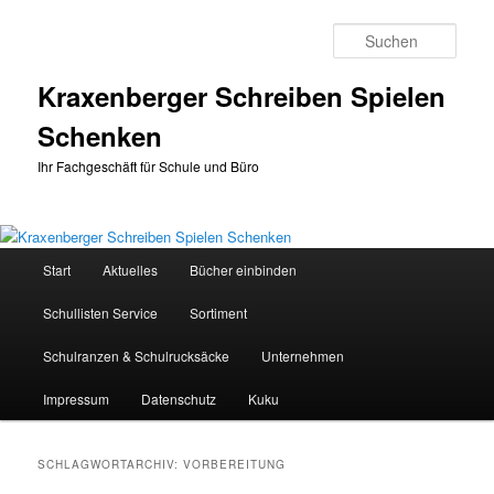
Zum
Zum
primären
sekundären
Such
Inhalt
Inhalt
springen
springen
Kraxenberger Schreiben Spielen
Schenken
Ihr Fachgeschäft für Schule und Büro
Hauptmenü
Start
Aktuelles
Bücher einbinden
Schullisten Service
Sortiment
Schulranzen & Schulrucksäcke
Unternehmen
Impressum
Datenschutz
Kuku
SCHLAGWORTARCHIV:
VORBEREITUNG